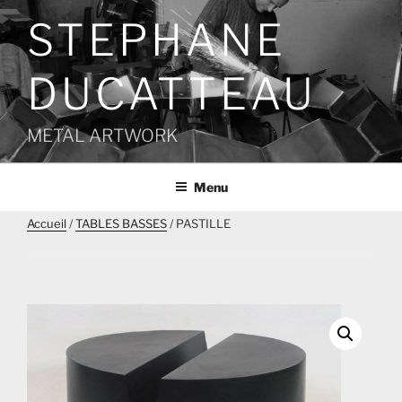
Aller
STEPHANE
au
contenu
principal
DUCATTEAU
METAL ARTWORK
Menu
Accueil
/
TABLES BASSES
/ PASTILLE