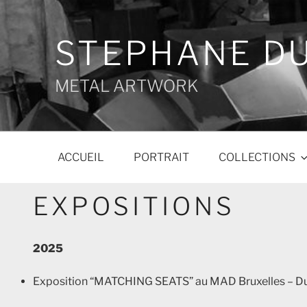
Aller
au
contenu
STEPHANE D
principal
METAL ARTWORK
ACCUEIL
PORTRAIT
COLLECTIONS
EXPOSITIONS
2025
Exposition “MATCHING SEATS” au MAD Bruxelles – Du 14