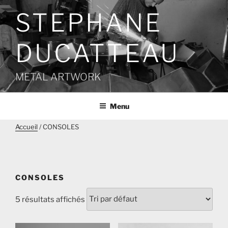
Aller
STEPHANE
au
contenu
principal
DUCATTEAU
METAL ARTWORK
Menu
Accueil
/ CONSOLES
CONSOLES
5 résultats affichés