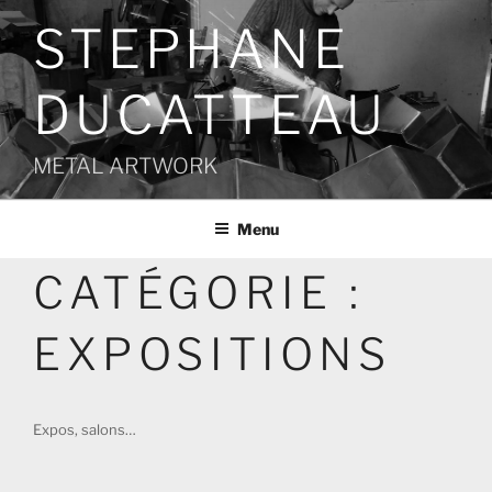
Aller
STEPHANE
au
contenu
principal
DUCATTEAU
METAL ARTWORK
Menu
CATÉGORIE :
EXPOSITIONS
Expos, salons…