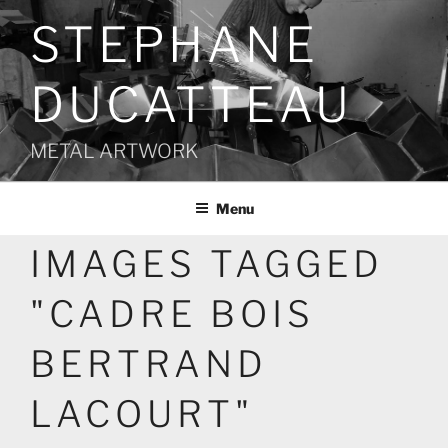
Aller
STEPHANE
au
contenu
principal
DUCATTEAU
METAL ARTWORK
Menu
IMAGES TAGGED
"CADRE BOIS
BERTRAND
LACOURT"