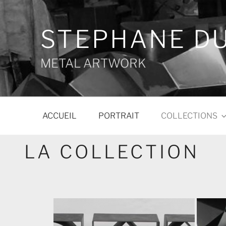
Aller
au
contenu
STEPHANE D
principal
METAL ARTWORK
ACCUEIL
PORTRAIT
COLLECTIONS
LA COLLECTION