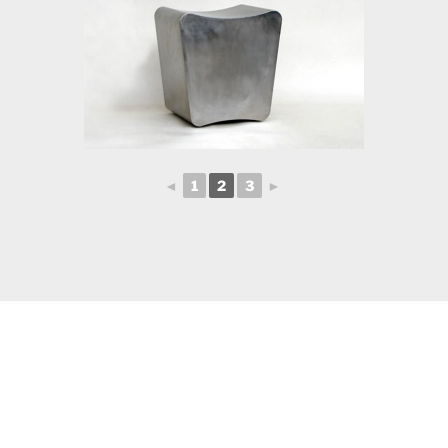
◄
1
2
3
►