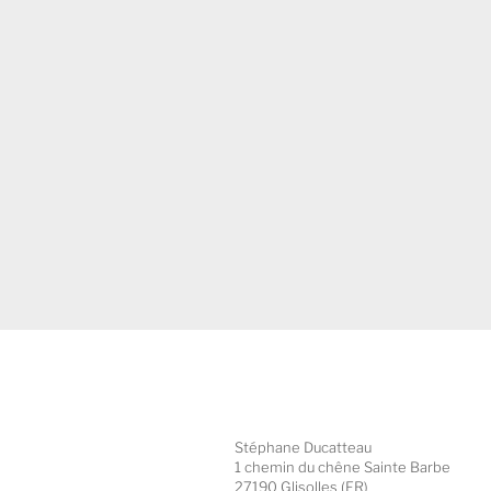
Stéphane Ducatteau
1 chemin du chêne Sainte Barbe
27190 Glisolles (FR)