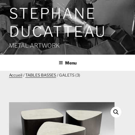
Aller
STEPHANE
au
contenu
principal
DUCATTEAU
METAL ARTWORK
Menu
Accueil
/
TABLES BASSES
/ GALETS (3)