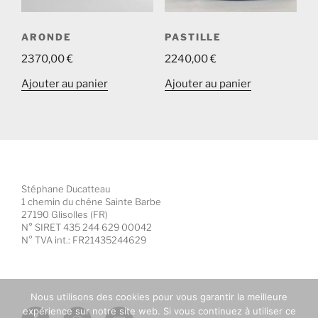
ARONDE
PASTILLE
2370,00
€
2240,00
€
Ajouter au panier
Ajouter au panier
Stéphane Ducatteau
1 chemin du chêne Sainte Barbe
27190 Glisolles (FR)
N° SIRET 435 244 629 00042
N° TVA int.: FR21435244629
Nous utilisons des cookies pour vous garantir la meilleure
expérience sur notre site web. Si vous continuez à utiliser ce
Facebook
Instagram
E-