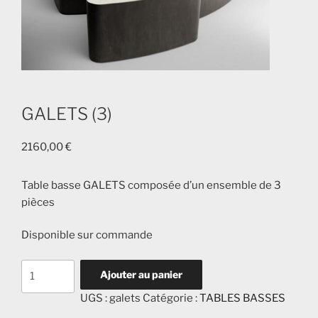
GALETS (3)
2160,00
€
Table basse GALETS composée d’un ensemble de 3
pièces
Disponible sur commande
quantité
Ajouter au panier
de
UGS :
galets
Catégorie :
TABLES BASSES
GALETS