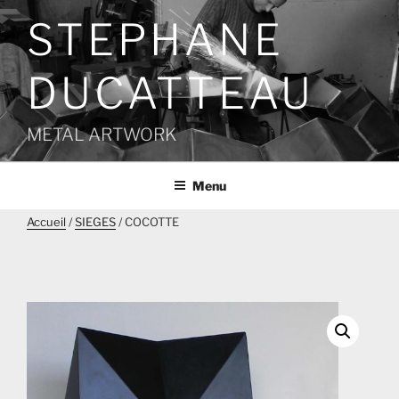
Aller
STEPHANE
au
contenu
principal
DUCATTEAU
METAL ARTWORK
Menu
Accueil
/
SIEGES
/ COCOTTE