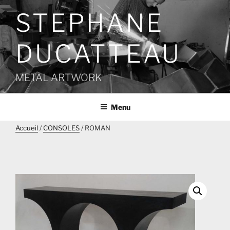
Aller
STEPHANE
au
contenu
principal
DUCATTEAU
METAL ARTWORK
Menu
Accueil
/
CONSOLES
/ ROMAN