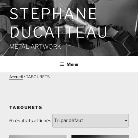
Aller
STEPHANE
au
contenu
principal
DUCATTEAU
METAL ARTWORK
Menu
Accueil
/ TABOURETS
TABOURETS
6 résultats affichés