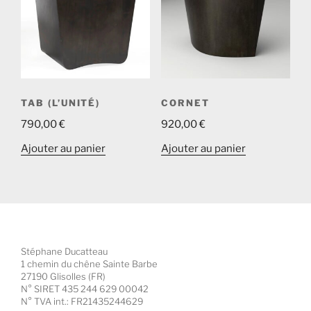
TAB (L’UNITÉ)
CORNET
790,00
€
920,00
€
Ajouter au panier
Ajouter au panier
Stéphane Ducatteau
1 chemin du chêne Sainte Barbe
27190 Glisolles (FR)
N° SIRET 435 244 629 00042
N° TVA int.: FR21435244629