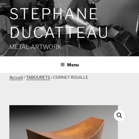
Aller
STEPHANE
au
contenu
principal
DUCATTEAU
METAL ARTWORK
Menu
Accueil
/
TABOURETS
/ CORNET ROUILLE