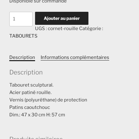
Disponible sur commande
quantité
Ajouter au panier
de
UGS :
cornet-rouille
Catégorie :
CORNET
TABOURETS
ROUILLE
Description
Informations complémentaires
Description
Tabouret sculptural.
Acier patiné rouille.
Vernis (polyuréthane) de protection
Patins caoutchouc
Dim.: 47 x 30 cm H: 57 cm