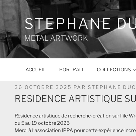
Aller
au
contenu
STEPHANE D
principal
METAL ARTWORK
ACCUEIL
PORTRAIT
COLLECTIONS
PUBLIÉ
26 OCTOBRE 2025
PAR
STEPHANE DU
LE
RESIDENCE ARTISTIQUE SU
Résidence artistique de recherche-création sur l’île Wr
du 5 au 19 octobre 2025
Merci à l’association IPPA pour cette expérience incro