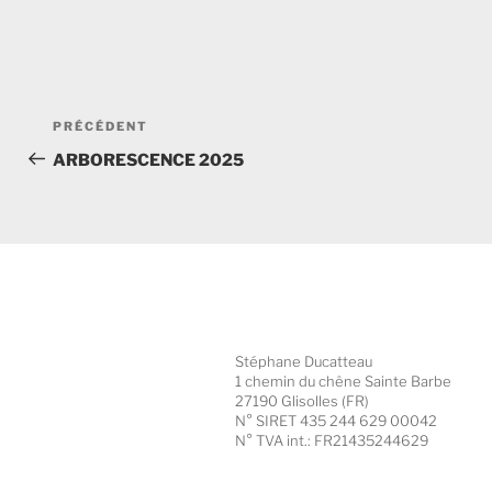
Navigation
Article
PRÉCÉDENT
de
précédent
ARBORESCENCE 2025
l’article
Stéphane Ducatteau
1 chemin du chêne Sainte Barbe
27190 Glisolles (FR)
N° SIRET 435 244 629 00042
N° TVA int.: FR21435244629