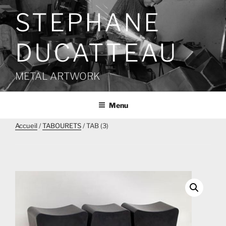
Aller
STEPHANE
au
contenu
principal
DUCATTEAU
METAL ARTWORK
Menu
Accueil
/
TABOURETS
/ TAB (3)