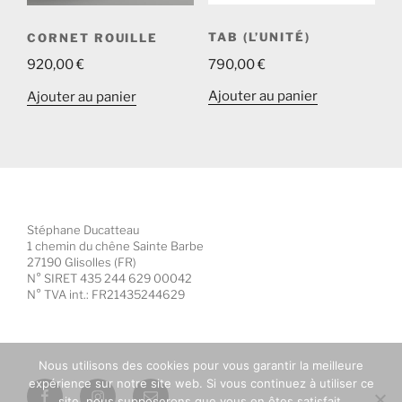
TAB (L’UNITÉ)
CORNET ROUILLE
790,00
€
920,00
€
Ajouter au panier
Ajouter au panier
Stéphane Ducatteau
1 chemin du chêne Sainte Barbe
27190 Glisolles (FR)
N° SIRET 435 244 629 00042
N° TVA int.: FR21435244629
Nous utilisons des cookies pour vous garantir la meilleure
expérience sur notre site web. Si vous continuez à utiliser ce
Facebook
Instagram
E-
site, nous supposerons que vous en êtes satisfait.