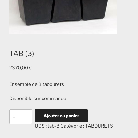
TAB (3)
2370,00
€
Ensemble de 3 tabourets
Disponible sur commande
quantité
Ajouter au panier
de
UGS :
tab-3
Catégorie :
TABOURETS
TAB
(3)